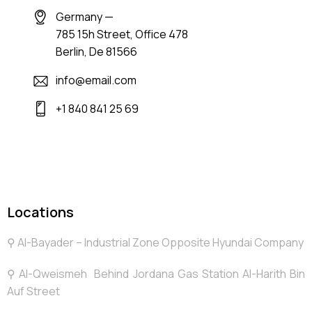
Germany —
785 15h Street, Office 478
Berlin, De 81566
info@email.com
+1 840 841 25 69
Locations
⚲ Al-Bayader – Industrial Zone Opposite Hyundai Company
⚲ Al-Qweismeh Behind Jordana Gas Station Al-Harith Bin
Auf Street