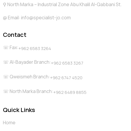
⚲ North Marka – Industrial Zone Abu Khalil Al-Qabbani St.
@️ Email: info@specialist-jo.com
Contact
☏ Fax:
+962 6583 3264
☏ Al-Bayader Branch:
+962 6583 3267
☏ Qweismeh Branch:
+962 6747 4520
☏ North Marka Branch:
+962 6489 8855
Quick Links
Home